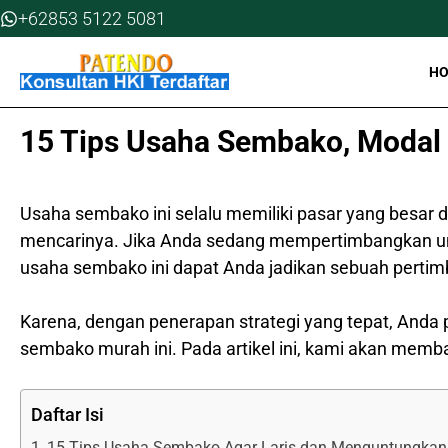
Skip
+62853 5122 5081
to
content
H
15 Tips Usaha Sembako, Modal 
Usaha sembako ini selalu memiliki pasar yang besar
mencarinya. Jika Anda sedang mempertimbangkan un
usaha sembako ini dapat Anda jadikan sebuah perti
Karena, dengan penerapan strategi yang tepat, Anda
sembako murah ini. Pada artikel ini, kami akan mem
Daftar Isi
15 Tips Usaha Sembako Agar Laris dan Menguntungkan