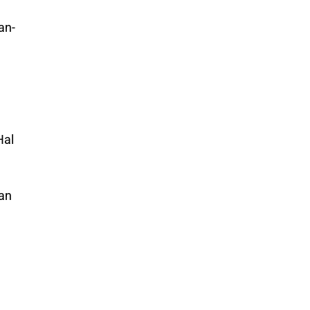
an-
Hal
an