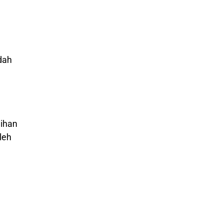
dah
lihan
leh