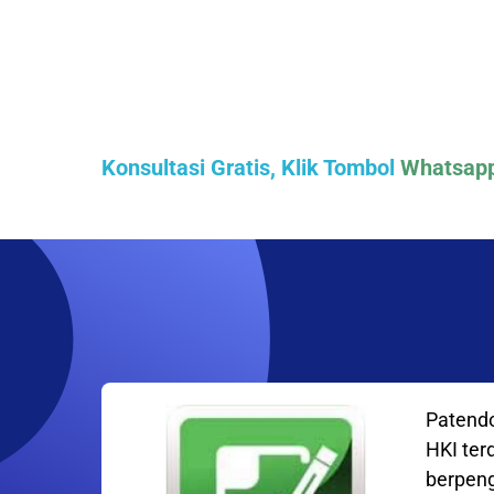
Konsultasi Gratis, Klik Tombol
Whatsap
Patendo
HKI ter
berpeng