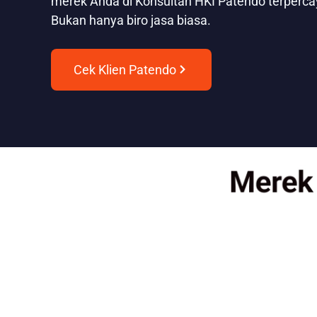
merek Anda di Konsultan HKI Patendo terperc
Bukan hanya biro jasa biasa.
Cek Klien Patendo