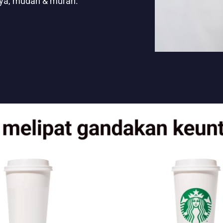
aya, mudah & murah.