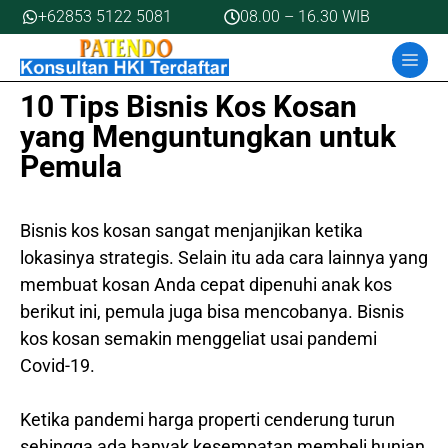
Skip
+62853 5122 5081
08.00 – 16.30 WIB
to
MEN
content
10 Tips Bisnis Kos Kosan
yang Menguntungkan untuk
Pemula
Bisnis kos kosan sangat menjanjikan ketika
lokasinya strategis. Selain itu ada cara lainnya yang
membuat kosan Anda cepat dipenuhi anak kos
berikut ini, pemula juga bisa mencobanya. Bisnis
kos kosan semakin menggeliat usai pandemi
Covid-19.
Ketika pandemi harga properti cenderung turun
sehingga ada banyak kesempatan membeli hunian