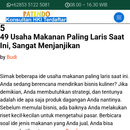
Skip
+62853 5122 5081
08.00 – 16.30 WIB
to
MEN
content
5
49 Usaha Makanan Paling Laris Saat
Ini, Sangat Menjanjikan
by
Budi
Simak beberapa ide usaha makanan paling laris saat ini.
Anda sedang berencana mendirikan bisnis kuliner? Jika
demikian, Anda membutuhkan strategi, dan tentunya
adalah ide apa saja produk dagangan Anda nantinya.
Sebelum memulai bisnis, ada baiknya Anda melakukan
riset kecil-kecilan untuk mengetahui pasar. Berbicara
soal ide jenis makanan yang Anda jual, Anda bisa