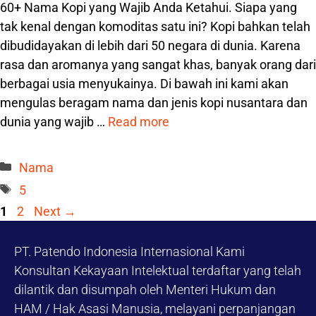
60+ Nama Kopi yang Wajib Anda Ketahui. Siapa yang
tak kenal dengan komoditas satu ini? Kopi bahkan telah
dibudidayakan di lebih dari 50 negara di dunia. Karena
rasa dan aromanya yang sangat khas, banyak orang dari
berbagai usia menyukainya. Di bawah ini kami akan
mengulas beragam nama dan jenis kopi nusantara dan
dunia yang wajib …
Read more
Categories
Nama
Tags
5
Page
Page
1
2
Next
→
PT. Patendo Indonesia Internasional Kami
Konsultan Kekayaan Intelektual terdaftar yang telah
dilantik dan disumpah oleh Menteri Hukum dan
HAM / Hak Asasi Manusia, melayani perpanjangan