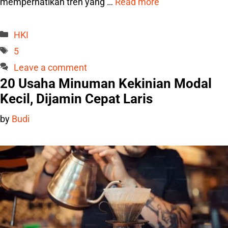
memperhatikan tren yang …
Read more
Categories
HKI
Tags
5
Leave a comment
20 Usaha Minuman Kekinian Modal
Kecil, Dijamin Cepat Laris
by
Budi