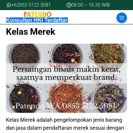
Skip
+62853 5122 5081
08.00 – 16.30 WIB
to
MEN
content
Kelas Merek
Kelas Merek adalah pengelompokan jenis barang
dan jasa dalam pendaftaran merek sesuai dengan