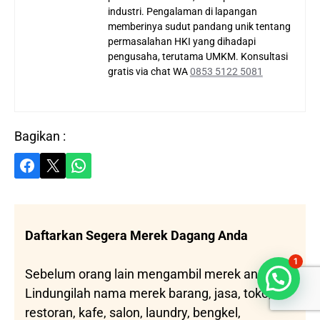
industri. Pengalaman di lapangan
memberinya sudut pandang unik tentang
permasalahan HKI yang dihadapi
pengusaha, terutama UMKM. Konsultasi
gratis via chat WA
0853 5122 5081
Bagikan :
Share on Facebook
Share on X
Share on WhatsApp
Daftarkan Segera Merek Dagang Anda
1
Sebelum orang lain mengambil merek anda.
Bisa dibantu?
Lindungilah nama merek barang, jasa, toko,
restoran, kafe, salon, laundry, bengkel,