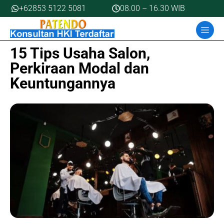
Skip
+62853 5122 5081
08.00 – 16.30 WIB
to
MEN
content
15 Tips Usaha Salon,
Perkiraan Modal dan
Keuntungannya