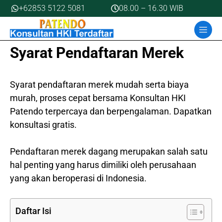
Skip
+62853 5122 5081
08.00 – 16.30 WIB
to
MEN
content
Syarat Pendaftaran Merek
Syarat pendaftaran merek mudah serta biaya
murah, proses cepat bersama Konsultan HKI
Patendo terpercaya dan berpengalaman. Dapatkan
konsultasi gratis.
Pendaftaran merek dagang merupakan salah satu
hal penting yang harus dimiliki oleh perusahaan
yang akan beroperasi di Indonesia.
Daftar Isi