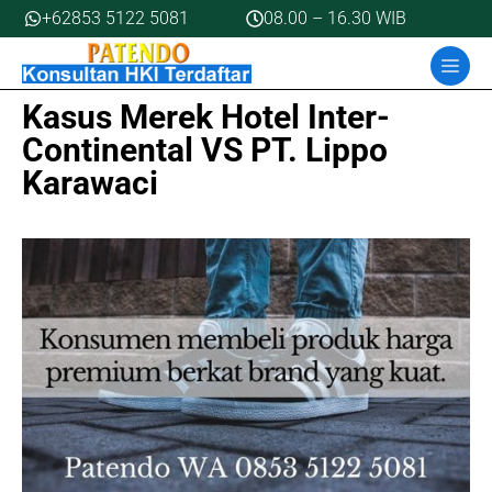
Skip
+62853 5122 5081
08.00 – 16.30 WIB
to
MEN
content
Kasus Merek Hotel Inter-
Continental VS PT. Lippo
Karawaci