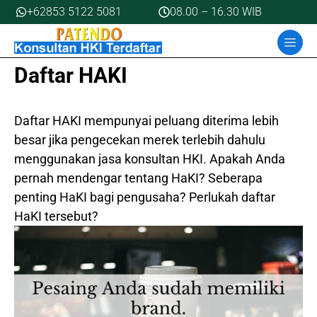
Skip
+62853 5122 5081
08.00 – 16.30 WIB
to
MEN
content
Daftar HAKI
Daftar HAKI mempunyai peluang diterima lebih
besar jika pengecekan merek terlebih dahulu
menggunakan jasa konsultan HKI. Apakah Anda
pernah mendengar tentang HaKI? Seberapa
penting HaKI bagi pengusaha? Perlukah daftar
HaKI tersebut?