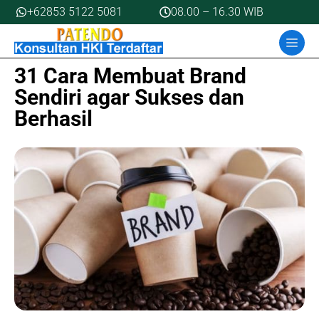
Skip
+62853 5122 5081
08.00 – 16.30 WIB
to
MEN
content
31 Cara Membuat Brand
Sendiri agar Sukses dan
Berhasil