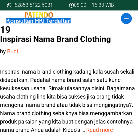
Skip
+62853 5122 5081
08.00 – 16.30 WIB
to
MEN
content
19
Inspirasi Nama Brand Clothing
by
Budi
Inspirasi nama brand clothing kadang kala susah sekali
didapatkan. Padahal nama brand salah satu kunci
kesuksesan usaha. Simak ulasannya disini. Bagaimana
usaha clothing line kita bisa sukses jika orang tidak
mengenal nama brand atau tidak bisa mengingatnya?.
Nama brand clothing sebaiknya bisa menggambarkan
produk pakaian yang kita buat dengan jelas contohnya
nama brand Anda adalah Kiddo’s …
Read more