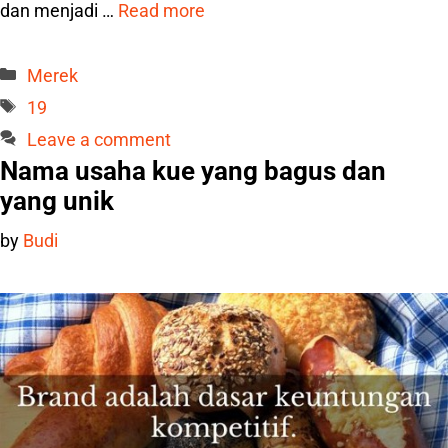
dan menjadi …
Read more
Categories
Merek
Tags
19
Leave a comment
Nama usaha kue yang bagus dan
yang unik
by
Budi