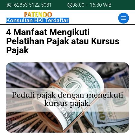
Skip
+62853 5122 5081
08.00 – 16.30 WIB
to
MEN
content
4 Manfaat Mengikuti
Pelatihan Pajak atau Kursus
Pajak