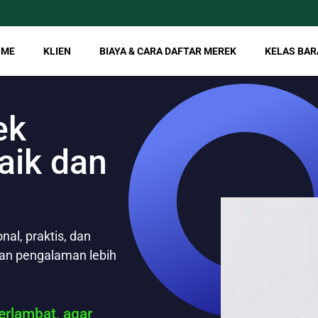
OME
KLIEN
BIAYA & CARA DAFTAR MEREK
KELAS BAR
ek
aik dan
al, praktis, dan
gan pengalaman lebih
rlambat, agar