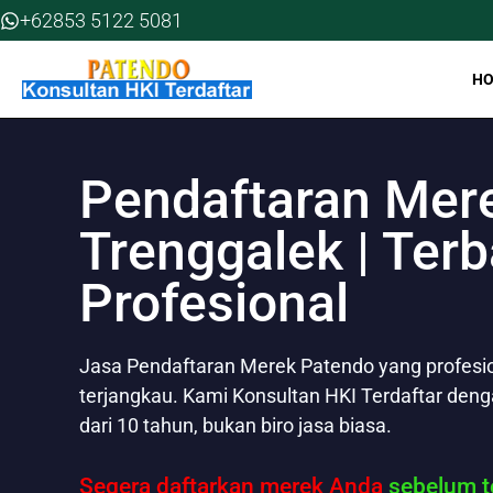
Skip
+62853 5122 5081
to
content
H
Pendaftaran Mer
Trenggalek | Terb
Profesional
Jasa Pendaftaran Merek Patendo yang profesion
terjangkau. Kami Konsultan HKI Terdaftar den
dari 10 tahun, bukan biro jasa biasa.
Segera daftarkan merek Anda
sebelum te