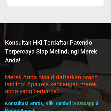
Konsultan HKI Terdaftar Patendo
Terpercaya Siap Melindungi Merek
Anda!
Merek Anda bisa didaftarkan orang
lain lho! Apa rela kehilangan merek
anda yang berharga?
Konsultasi Gratis, Klik Tombol
Whatsapp
di
Kanan Bawah