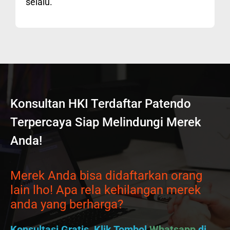
selalu.
Konsultan HKI Terdaftar Patendo
Terpercaya Siap Melindungi Merek
Anda!
Merek Anda bisa didaftarkan orang
lain lho! Apa rela kehilangan merek
anda yang berharga?
Konsultasi Gratis, Klik Tombol
Whatsapp
di