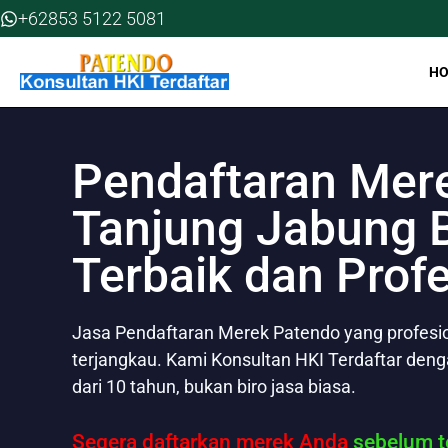
Skip
+62853 5122 5081
to
content
H
Pendaftaran Mer
Tanjung Jabung B
Terbaik dan Prof
Jasa Pendaftaran Merek Patendo yang profesion
terjangkau. Kami Konsultan HKI Terdaftar den
dari 10 tahun, bukan biro jasa biasa.
Segera daftarkan merek Anda
sebelum te