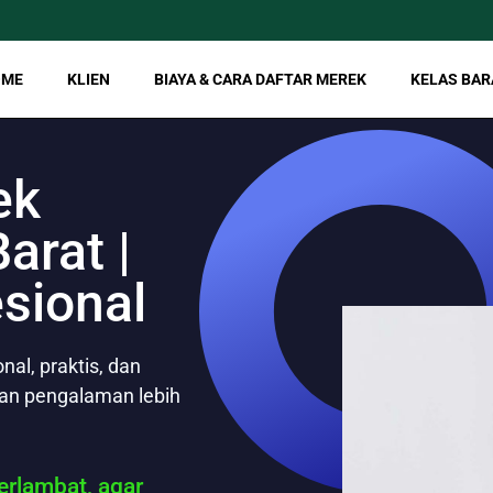
OME
KLIEN
BIAYA & CARA DAFTAR MEREK
KELAS BAR
ek
arat |
esional
al, praktis, dan
gan pengalaman lebih
rlambat, agar