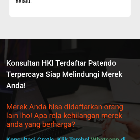
selalu.
Konsultan HKI Terdaftar Patendo
Terpercaya Siap Melindungi Merek
Anda!
Merek Anda bisa didaftarkan orang
lain lho! Apa rela kehilangan merek
anda yang berharga?
Konsultasi Gratis, Klik Tombol
Whatsapp
di