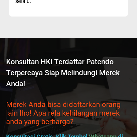
selalu.
Konsultan HKI Terdaftar Patendo
Terpercaya Siap Melindungi Merek
Anda!
Merek Anda bisa didaftarkan orang
lain lho! Apa rela kehilangan merek
anda yang berharga?
Konsultasi Gratis, Klik Tombol
Whatsapp
di