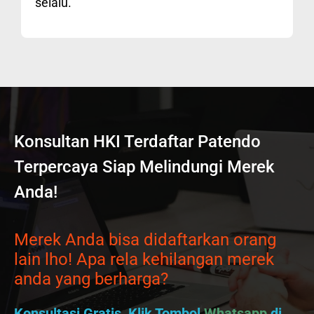
selalu.
Konsultan HKI Terdaftar Patendo
Terpercaya Siap Melindungi Merek
Anda!
Merek Anda bisa didaftarkan orang
lain lho! Apa rela kehilangan merek
anda yang berharga?
Konsultasi Gratis, Klik Tombol
Whatsapp
di