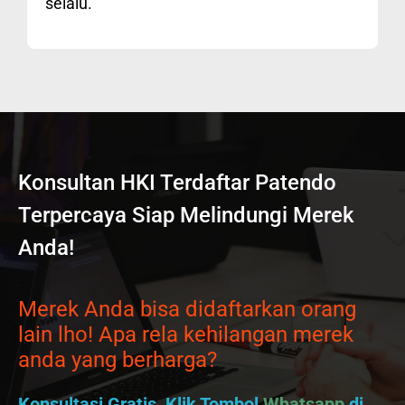
selalu.
Konsultan HKI Terdaftar Patendo
Terpercaya Siap Melindungi Merek
Anda!
Merek Anda bisa didaftarkan orang
lain lho! Apa rela kehilangan merek
anda yang berharga?
Konsultasi Gratis, Klik Tombol
Whatsapp
di