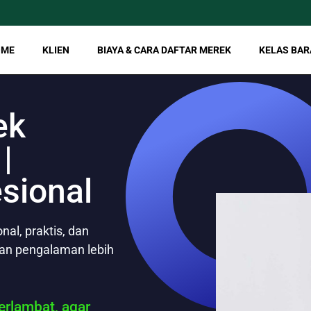
OME
KLIEN
BIAYA & CARA DAFTAR MEREK
KELAS BAR
ek
|
esional
al, praktis, dan
gan pengalaman lebih
rlambat, agar