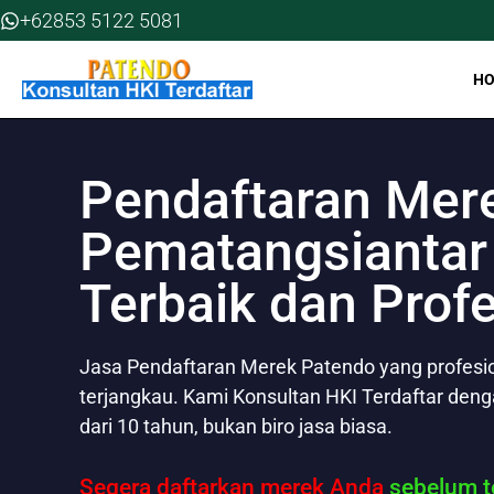
Skip
+62853 5122 5081
to
content
H
Pendaftaran Mer
Pematangsiantar 
Terbaik dan Prof
Jasa Pendaftaran Merek Patendo yang profesion
terjangkau. Kami Konsultan HKI Terdaftar den
dari 10 tahun, bukan biro jasa biasa.
Segera daftarkan merek Anda
sebelum te