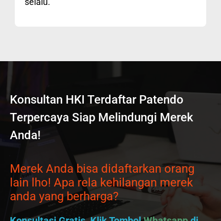
selalu.
Konsultan HKI Terdaftar Patendo
Terpercaya Siap Melindungi Merek
Anda!
Merek Anda bisa didaftarkan orang
lain lho! Apa rela kehilangan merek
anda yang berharga?
Konsultasi Gratis, Klik Tombol
Whatsapp
di