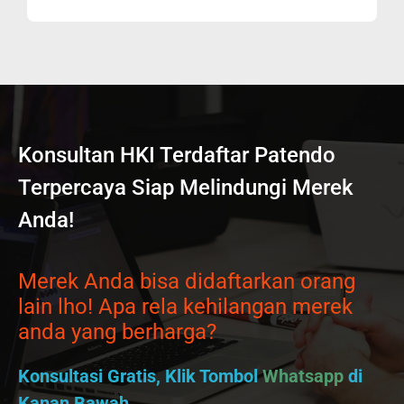
Konsultan HKI Terdaftar Patendo
Terpercaya Siap Melindungi Merek
Anda!
Merek Anda bisa didaftarkan orang
lain lho! Apa rela kehilangan merek
anda yang berharga?
Konsultasi Gratis, Klik Tombol
Whatsapp
di
Kanan Bawah