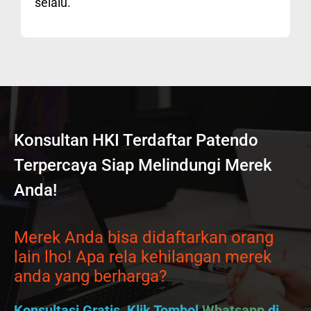
selalu.
Konsultan HKI Terdaftar Patendo
Terpercaya Siap Melindungi Merek
Anda!
Merek Anda bisa didaftarkan orang
lain lho! Apa rela kehilangan merek
anda yang berharga?
Konsultasi Gratis, Klik Tombol
Whatsapp
di