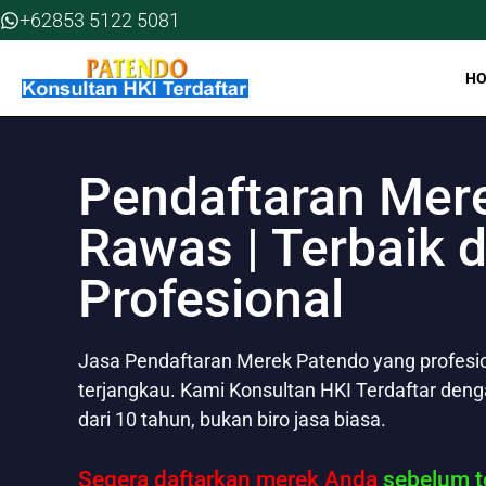
Skip
+62853 5122 5081
to
content
H
Pendaftaran Mer
Rawas | Terbaik 
Profesional
Jasa Pendaftaran Merek Patendo yang profesion
terjangkau. Kami Konsultan HKI Terdaftar den
dari 10 tahun, bukan biro jasa biasa.
Segera daftarkan merek Anda
sebelum te