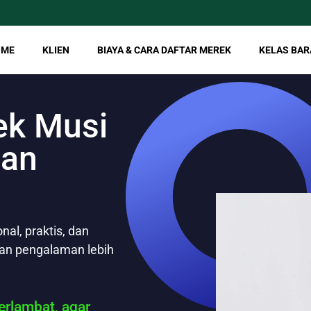
OME
KLIEN
BIAYA & CARA DAFTAR MEREK
KELAS BAR
ek Musi
dan
al, praktis, dan
gan pengalaman lebih
rlambat, agar