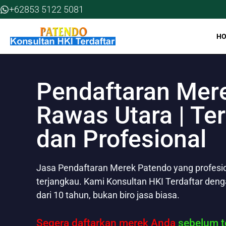
Skip
+62853 5122 5081
to
content
H
Pendaftaran Mer
Rawas Utara | Te
dan Profesional
Jasa Pendaftaran Merek Patendo yang profesion
terjangkau. Kami Konsultan HKI Terdaftar den
dari 10 tahun, bukan biro jasa biasa.
Segera daftarkan merek Anda
sebelum te