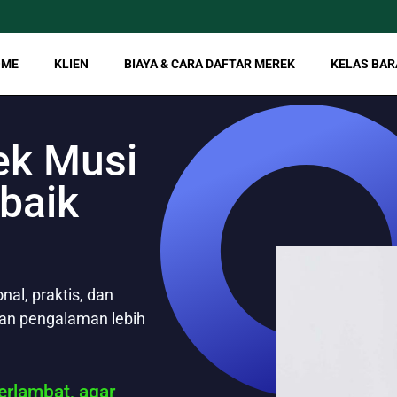
OME
KLIEN
BIAYA & CARA DAFTAR MEREK
KELAS BAR
ek Musi
rbaik
al, praktis, dan
gan pengalaman lebih
rlambat, agar