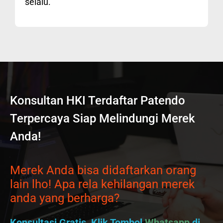
selalu.
Konsultan HKI Terdaftar Patendo
Terpercaya Siap Melindungi Merek
Anda!
Merek Anda bisa didaftarkan orang
lain lho! Apa rela kehilangan merek
anda yang berharga?
Konsultasi Gratis, Klik Tombol
Whatsapp
di