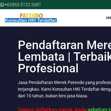
Skip
+62853 5122 5081
to
content
H
Pendaftaran Mer
Lembata | Terbai
Profesional
Jasa Pendaftaran Merek Patendo yang profesion
terjangkau. Kami Konsultan HKI Terdaftar den
dari 10 tahun, bukan biro jasa biasa.
Segera daftarkan merek Anda
sebelum te