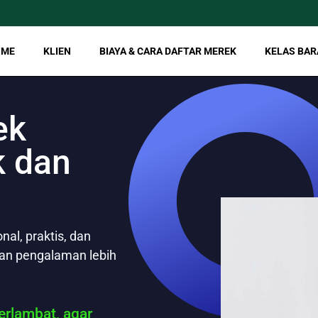
OME
KLIEN
BIAYA & CARA DAFTAR MEREK
KELAS BAR
ek
k dan
al, praktis, dan
gan pengalaman lebih
rlambat, agar