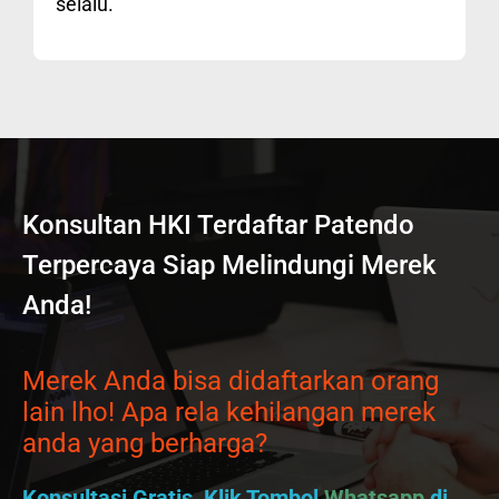
selalu.
Konsultan HKI Terdaftar Patendo
Terpercaya Siap Melindungi Merek
Anda!
Merek Anda bisa didaftarkan orang
lain lho! Apa rela kehilangan merek
anda yang berharga?
Konsultasi Gratis, Klik Tombol
Whatsapp
di