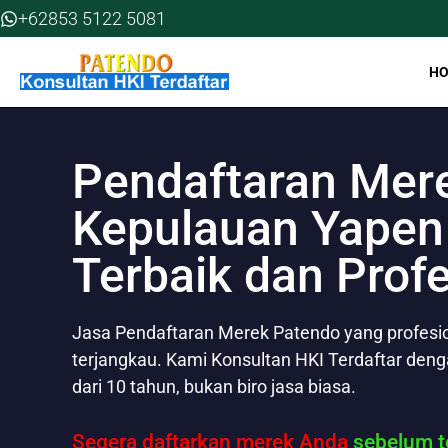
Skip
+62853 5122 5081
to
content
H
Pendaftaran Mer
Kepulauan Yapen 
Terbaik dan Prof
Jasa Pendaftaran Merek Patendo yang profesion
terjangkau. Kami Konsultan HKI Terdaftar den
dari 10 tahun, bukan biro jasa biasa.
Segera daftarkan merek Anda
sebelum te