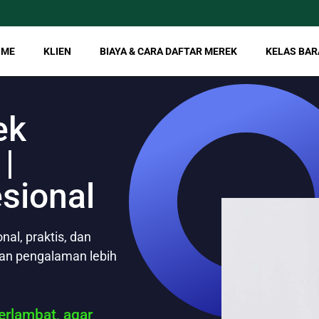
OME
KLIEN
BIAYA & CARA DAFTAR MEREK
KELAS BAR
ek
|
esional
al, praktis, dan
gan pengalaman lebih
rlambat, agar