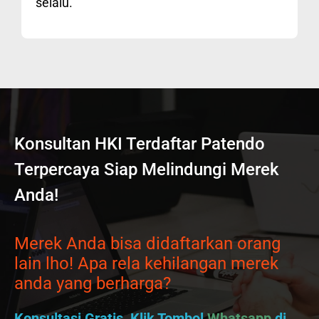
selalu.
Konsultan HKI Terdaftar Patendo
Terpercaya Siap Melindungi Merek
Anda!
Merek Anda bisa didaftarkan orang
lain lho! Apa rela kehilangan merek
anda yang berharga?
Konsultasi Gratis, Klik Tombol
Whatsapp
di