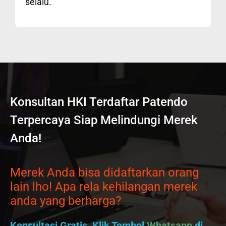
selalu.
Konsultan HKI Terdaftar Patendo
Terpercaya Siap Melindungi Merek
Anda!
Merek Anda bisa didaftarkan orang
lain lho! Apa rela kehilangan merek
anda yang berharga?
Konsultasi Gratis, Klik Tombol
Whatsapp
di