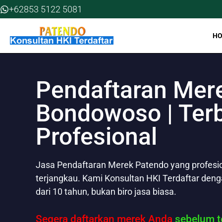
Skip
+62853 5122 5081
to
content
H
Pendaftaran Mer
Bondowoso | Terb
Profesional
Jasa Pendaftaran Merek Patendo yang profesion
terjangkau. Kami Konsultan HKI Terdaftar den
dari 10 tahun, bukan biro jasa biasa.
Segera daftarkan merek Anda
sebelum te