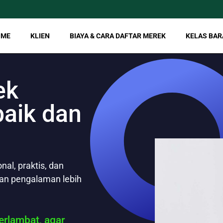
OME
KLIEN
BIAYA & CARA DAFTAR MEREK
KELAS BAR
ek
aik dan
al, praktis, dan
gan pengalaman lebih
rlambat, agar