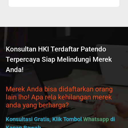
Konsultan HKI Terdaftar Patendo
Terpercaya Siap Melindungi Merek
Anda!
Merek Anda bisa didaftarkan orang
lain lho! Apa rela kehilangan merek
anda yang berharga?
Konsultasi Gratis, Klik Tombol
Whatsapp
di
Kanan Bawah