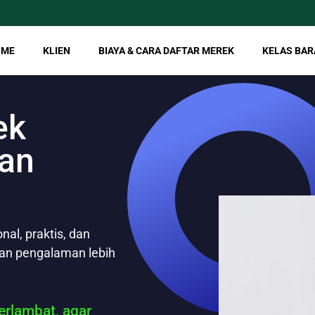
OME
KLIEN
BIAYA & CARA DAFTAR MEREK
KELAS BAR
ek
dan
al, praktis, dan
gan pengalaman lebih
rlambat, agar