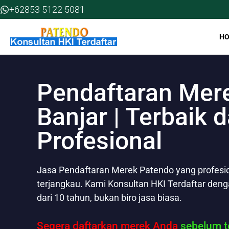
Skip
+62853 5122 5081
to
content
H
Pendaftaran Mer
Banjar | Terbaik 
Profesional
Jasa Pendaftaran Merek Patendo yang profesion
terjangkau. Kami Konsultan HKI Terdaftar den
dari 10 tahun, bukan biro jasa biasa.
Segera daftarkan merek Anda
sebelum te