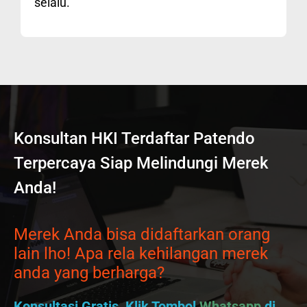
selalu.
Konsultan HKI Terdaftar Patendo
Terpercaya Siap Melindungi Merek
Anda!
Merek Anda bisa didaftarkan orang
lain lho! Apa rela kehilangan merek
anda yang berharga?
Konsultasi Gratis, Klik Tombol
Whatsapp
di