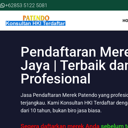
Skip
+62853 5122 5081
to
content
H
Pendaftaran Mer
Jaya | Terbaik da
Profesional
Jasa Pendaftaran Merek Patendo yang profesion
terjangkau. Kami Konsultan HKI Terdaftar den
dari 10 tahun, bukan biro jasa biasa.
Segera daftarkan merek Anda
sebelum te