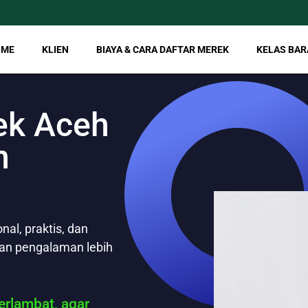
OME
KLIEN
BIAYA & CARA DAFTAR MEREK
KELAS BAR
ek Aceh
n
al, praktis, dan
gan pengalaman lebih
rlambat, agar